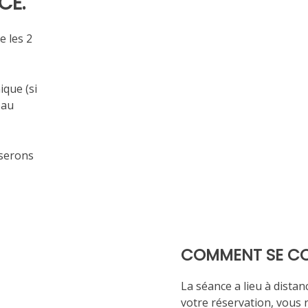
CE
.
e les 2
ique (si
eau
iserons
COMMENT SE CO
La séance a lieu à distan
votre réservation, vous 