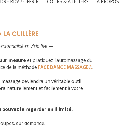
DRE RDV / OFFRIR
COURS & ATELIERS
A PROPOS
LA CUILLÈRE
ersonnalisé en visio live
—
sur mesure
et pratiquez l’automassage du
trice de la méthode
FACE DANCE MASSAGE
©
.
e massage deviendra un véritable outil
era naturellement et facilement à votre
 pouvez la regarder en illimité.
 groupes, sur demande.